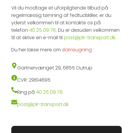
Vil du modtage et uforpligtende tilbud på
regelmæssig tømning af fedtudskiller, er du
yderst velkommen til at kontakte os på
telefon
40 25 09 76
. Du er desuden velkommen
til at skrive en e-mail til
post@plr-transport.dk
.​
Du her læse mere om
slamsugning
Gartnervænget 29, 6855 Outrup
CVR: 29614695
Ring på
40 25 09 76
post@plr-transport.dk