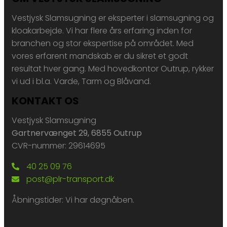
Vestjysk Slamsugning er eksperter i slamsugning og
kloakarbejde. Vi har flere års erfaring inden for
branchen og stor ekspertise på området. Med
vores erfarent mandskab er du sikret et godt
resultat hver gang. Med hovedkontor ​Outrup, rykker
vi ud i bl.a. Varde, Tarm og Blåvand.
KONTAKT OS
Vestjysk Slamsugning
Gartnervænget 29, 6855 Outrup
CVR-nummer: 29614695
40 25 09 76
post@plr-transport.dk
Åbningstider: Vi har døgnåben.