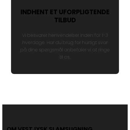
INDHENT ET UFORPLIGTENDE
TILBUD
Vi besvarer henvendelser inden for 1-3
hverdage. Har du brug for hurtigt svar
på dine spørgsmål anbefaler vi at ringe
til os.
OM VESTJYSK SLAMSUGNING