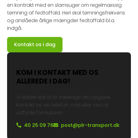
en kontrakt med en slamsuger om regelmæssig
tømning af fedtaffald. Heri skal tømningsfrekvens
og anslåede årlige mængder fedtaffald bl.a.
indgå.​
Kontakt os i dag
KOM I KONTAKT MED OS
ALLEREDE I DAG!
Vi sidder klar til at varetage din opgave.
Kontakt os via telefon, mail eller ved at
udfylde formularen.
40 25 09 76
post@plr-transport.dk